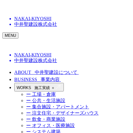
NAKAI-KIYOSHI
中井聖建設株式会社
MENU
NAKAI-KIYOSHI
中井聖建設株式会社
ABOUT
中井聖建設について
BUSINESS
事業内容
WORKS
施工実績
＋
ー 工場・倉庫
ー 公共・生活施設
ー 集合施設・アパートメント
ー 注文住宅・デザイナーズハウス
ー 飲食・商業施設
ー オフィス・医療施設
ー システム建築