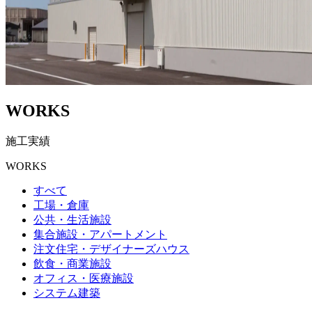
WORKS
施工実績
WORKS
すべて
工場・倉庫
公共・生活施設
集合施設・アパートメント
注文住宅・デザイナーズハウス
飲食・商業施設
オフィス・医療施設
システム建築