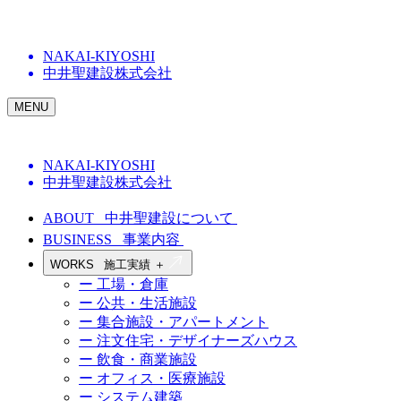
NAKAI-KIYOSHI
中井聖建設株式会社
MENU
NAKAI-KIYOSHI
中井聖建設株式会社
ABOUT
中井聖建設について
BUSINESS
事業内容
WORKS
施工実績
＋
ー 工場・倉庫
ー 公共・生活施設
ー 集合施設・アパートメント
ー 注文住宅・デザイナーズハウス
ー 飲食・商業施設
ー オフィス・医療施設
ー システム建築