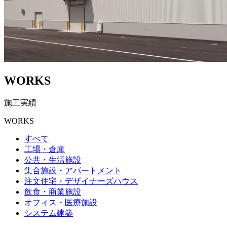
WORKS
施工実績
WORKS
すべて
工場・倉庫
公共・生活施設
集合施設・アパートメント
注文住宅・デザイナーズハウス
飲食・商業施設
オフィス・医療施設
システム建築